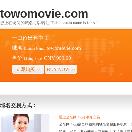
towomovie.com
您正在访问的域名可以转让!This domain name is for sale!
一口价出售中！
域名
towomovie.com
Domain Name:
售价
CNY 999.00
Listing Price:
立即购买
BUY NOW
>>
>>
域名交易方式：
通过金名网(4.cn) 中介交易
金名网(4.cn)是全球领先的域名交易服务机
简单、安全、专业的第三方服务！ 为了保证交