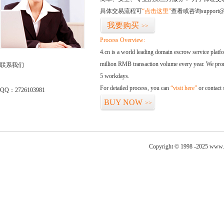
具体交易流程可
“点击这里”
查看或咨询support@
我要购买
>>
Process Overview:
4.cn is a world leading domain escrow service plat
million RMB transaction volume every year. We promi
联系我们
5 workdays.
For detailed process, you can
“visit here”
or contact
QQ：2726103981
BUY NOW
>>
Copyright © 1998 -2025 www.